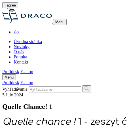
I agree
Menu
slo
Úvodná stránka
Novinky
O nás
Ponuka
Kontakt
Profidesk
E-shop
Menu
Profidesk
E-shop
Vyhľadávanie
5 July 2024
Quelle Chance! 1