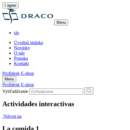
I agree
Menu
slo
Úvodná stránka
Novinky
O nás
Ponuka
Kontakt
Profidesk
E-shop
Menu
Profidesk
E-shop
Vyhľadávanie
Actividades interactivas
Návrat na
La comida 1