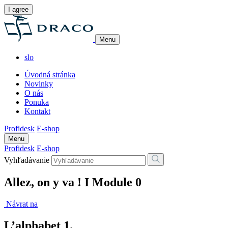
I agree
Menu
slo
Úvodná stránka
Novinky
O nás
Ponuka
Kontakt
Profidesk
E-shop
Menu
Profidesk
E-shop
Vyhľadávanie
Allez, on y va ! I Module 0
Návrat na
L’alphabet 1.