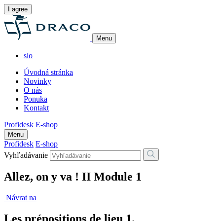
I agree
Menu
slo
Úvodná stránka
Novinky
O nás
Ponuka
Kontakt
Profidesk
E-shop
Menu
Profidesk
E-shop
Vyhľadávanie
Allez, on y va ! II Module 1
Návrat na
Les prépositions de lieu 1.