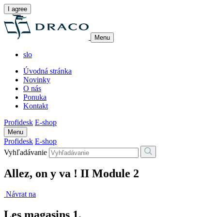
I agree
Menu
slo
Úvodná stránka
Novinky
O nás
Ponuka
Kontakt
Profidesk
E-shop
Menu
Profidesk
E-shop
Vyhľadávanie
Allez, on y va ! II Module 2
Návrat na
Les magasins 1.