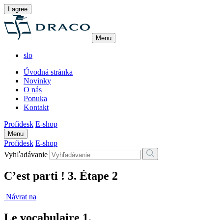
I agree
Menu
slo
Úvodná stránka
Novinky
O nás
Ponuka
Kontakt
Profidesk
E-shop
Menu
Profidesk
E-shop
Vyhľadávanie
C’est parti ! 3. Étape 2
Návrat na
Le vocabulaire 1.