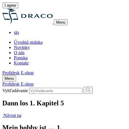
I agree
Menu
slo
Úvodná stránka
Novinky
O nás
Ponuka
Kontakt
Profidesk
E-shop
Menu
Profidesk
E-shop
Vyhľadávanie
Dann los 1. Kapitel 5
Návrat na
Mein hobby ist … 1.