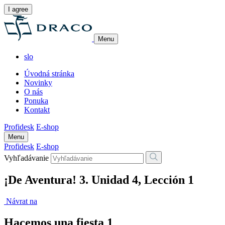
I agree
Menu
slo
Úvodná stránka
Novinky
O nás
Ponuka
Kontakt
Profidesk
E-shop
Menu
Profidesk
E-shop
Vyhľadávanie
¡De Aventura! 3. Unidad 4, Lección 1
Návrat na
Hacemos una fiesta 1