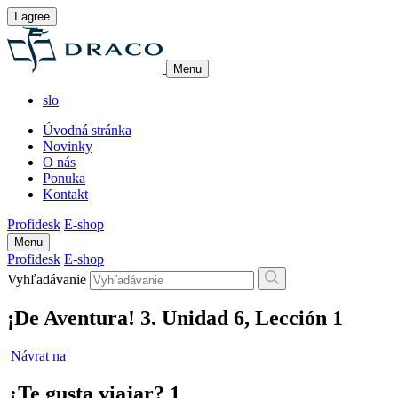
I agree
Menu
slo
Úvodná stránka
Novinky
O nás
Ponuka
Kontakt
Profidesk
E-shop
Menu
Profidesk
E-shop
Vyhľadávanie
¡De Aventura! 3. Unidad 6, Lección 1
Návrat na
¿Te gusta viajar? 1