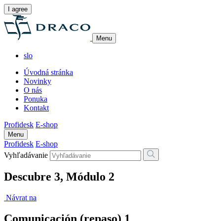
I agree
Menu
slo
Úvodná stránka
Novinky
O nás
Ponuka
Kontakt
Profidesk
E-shop
Menu
Profidesk
E-shop
Vyhľadávanie
Descubre 3, Módulo 2
Návrat na
Comunicación (repaso) 1