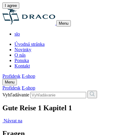
I agree
Menu
slo
Úvodná stránka
Novinky
O nás
Ponuka
Kontakt
Profidesk
E-shop
Menu
Profidesk
E-shop
Vyhľadávanie
Gute Reise 1 Kapitel 1
Návrat na
Fragen