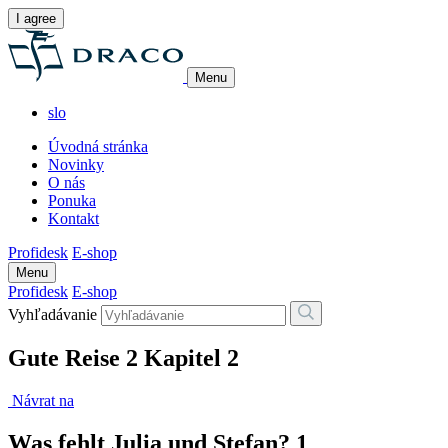
I agree
Menu
slo
Úvodná stránka
Novinky
O nás
Ponuka
Kontakt
Profidesk
E-shop
Menu
Profidesk
E-shop
Vyhľadávanie
Gute Reise 2 Kapitel 2
Návrat na
Was fehlt Julia und Stefan? 1