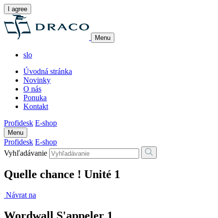
I agree
Menu
slo
Úvodná stránka
Novinky
O nás
Ponuka
Kontakt
Profidesk
E-shop
Menu
Profidesk
E-shop
Vyhľadávanie
Quelle chance ! Unité 1
Návrat na
Wordwall S'appeler 1