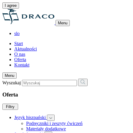
I agree
Menu
slo
Start
Aktualności
O nas
Oferta
Kontakt
Menu
Wyszukaj
Oferta
Filtry
Język hiszpański
Podręczniki i zeszyty ćwiczeń
Materiały dodatkowe