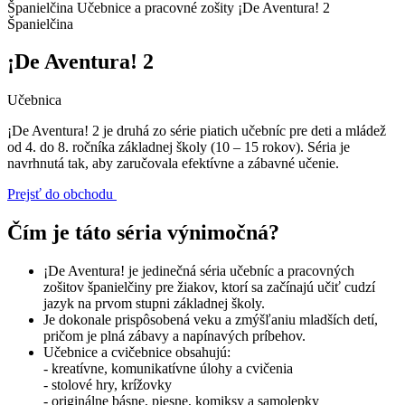
Španielčina
Učebnice a pracovné zošity
¡De Aventura! 2
Španielčina
¡De Aventura! 2
Učebnica
¡De Aventura! 2 je druhá zo série piatich učebníc pre deti a mládež
od 4. do 8. ročníka základnej školy (10 – 15 rokov). Séria je
navrhnutá tak, aby zaručovala efektívne a zábavné učenie.
Prejsť do obchodu
Čím je táto séria výnimočná?
¡De Aventura! je jedinečná séria učebníc a pracovných
zošitov španielčiny pre žiakov, ktorí sa začínajú učiť cudzí
jazyk na prvom stupni základnej školy.
Je dokonale prispôsobená veku a zmýšľaniu mladších detí,
pričom je plná zábavy a napínavých príbehov.
Učebnice a cvičebnice obsahujú:
- kreatívne, komunikatívne úlohy a cvičenia
- stolové hry, krížovky
- originálne básne, piesne, komiksy a samolepky