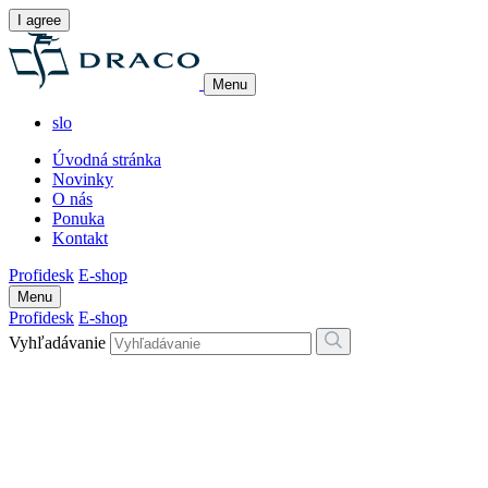
I agree
Menu
slo
Úvodná stránka
Novinky
O nás
Ponuka
Kontakt
Profidesk
E-shop
Menu
Profidesk
E-shop
Vyhľadávanie