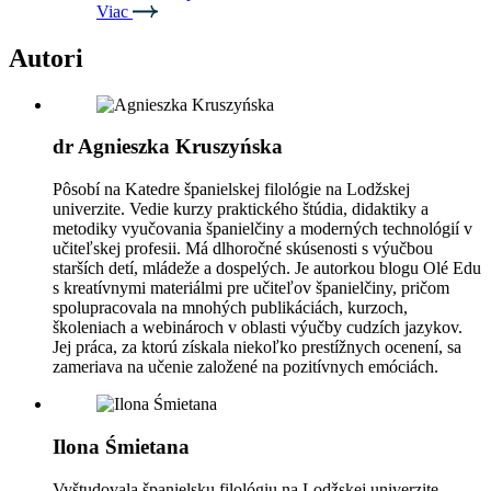
Viac
Autori
dr Agnieszka Kruszyńska
Pôsobí na Katedre španielskej filológie na Lodžskej
univerzite. Vedie kurzy praktického štúdia, didaktiky a
metodiky vyučovania španielčiny a moderných technológií v
učiteľskej profesii. Má dlhoročné skúsenosti s výučbou
starších detí, mládeže a dospelých. Je autorkou blogu Olé Edu
s kreatívnymi materiálmi pre učiteľov španielčiny, pričom
spolupracovala na mnohých publikáciách, kurzoch,
školeniach a webinároch v oblasti výučby cudzích jazykov.
Jej práca, za ktorú získala niekoľko prestížnych ocenení, sa
zameriava na učenie založené na pozitívnych emóciách.
Ilona Śmietana
Vyštudovala španielsku filológiu na Lodžskej univerzite.