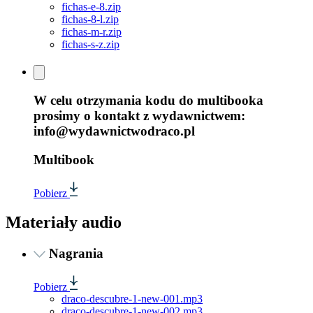
fichas-e-8.zip
fichas-8-l.zip
fichas-m-r.zip
fichas-s-z.zip
W celu otrzymania kodu do multibooka
prosimy o kontakt z wydawnictwem:
info@wydawnictwodraco.pl
Multibook
Pobierz
Materiały audio
Nagrania
Pobierz
draco-descubre-1-new-001.mp3
draco-descubre-1-new-002.mp3