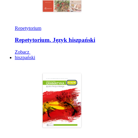
Repetytorium
Repetytorium. Język hiszpański
Zobacz
hiszpański