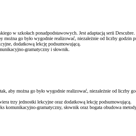
skiego w szkołach ponadpodstawowych. Jest adaptacją serii Descubre.
 aby można go było wygodnie realizować, niezależnie od liczby godzin
lekcyjne, dodatkową lekcję podsumowującą.
omunikacyjno-gramatyczny i słownik.
ny tak, aby można go było wygodnie realizować, niezależnie od liczby 
awiera trzy jednostki lekcyjne oraz dodatkową lekcję podsumowującą.
neks komunikacyjno-gramatyczny, słownik oraz bogata obudowa metodyczn