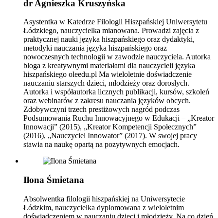
dr Agnieszka Kruszyńska
Asystentka w Katedrze Filologii Hiszpańskiej Uniwersytetu
Łódzkiego, nauczycielka mianowana. Prowadzi zajęcia z
praktycznej nauki języka hiszpańskiego oraz dydaktyki,
metodyki nauczania języka hiszpańskiego oraz
nowoczesnych technologii w zawodzie nauczyciela. Autorka
bloga z kreatywnymi materiałami dla nauczycieli języka
hiszpańskiego oleedu.pl Ma wieloletnie doświadczenie
nauczaniu starszych dzieci, młodzieży oraz dorosłych.
Autorka i współautorka licznych publikacji, kursów, szkoleń
oraz webinarów z zakresu nauczania języków obcych.
Zdobywczyni trzech prestiżowych nagród podczas
Podsumowania Ruchu Innowacyjnego w Edukacji – „Kreator
Innowacji” (2015), „Kreator Kompetencji Społecznych”
(2016), „Nauczyciel Innowator” (2017). W swojej pracy
stawia na naukę opartą na pozytywnych emocjach.
Ilona Śmietana
Absolwentka filologii hiszpańskiej na Uniwersytecie
Łódzkim, nauczycielka dyplomowana z wieloletnim
doświadczeniem w nauczaniu dzieci i młodzieży. Na co dzień